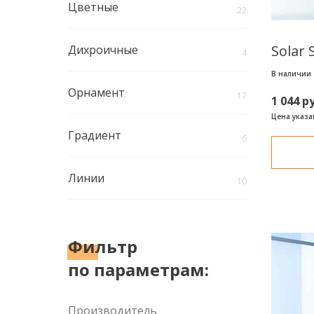
Цветные
22
Solar 
Дихроичные
4
В наличии
Орнамент
17
1 044 р
Цена указан
Градиент
6
Линии
10
Фильтр
по параметрам:
Производитель