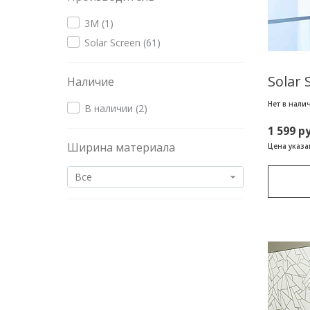
3M (
1
)
Solar Screen (
61
)
Solar 
Наличие
Нет в нали
В наличии (
2
)
1 599 р
Ширина материала
Цена указан
Все